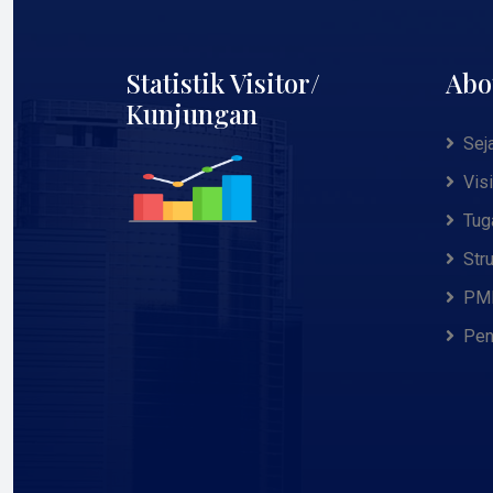
Statistik Visitor/
Abo
Kunjungan
Sej
Vis
Tug
Str
PMB
Pen