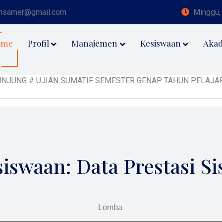
nsamer@gmail.com
Minggu,
ome
Profil
Manajemen
Kesiswaan
Aka
 # UJIAN SUMATIF SEMESTER GENAP TAHUN PELAJARAN 2024/
iswaan: Data Prestasi S
Lomba