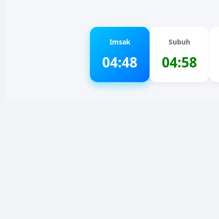
Imsak
Subuh
04:48
04:58