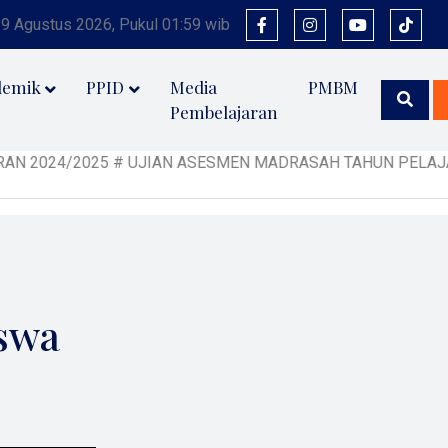
 9 Agustus 2026, Pukul 01:59 wib
demik
PPID
Media
PMBM
Pembelajaran
2025 # UJIAN ASESMEN MADRASAH TAHUN PELAJARAN 2024/202
iswa