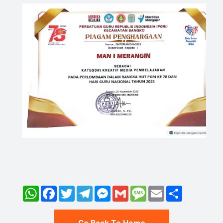
WhatsApp
Facebook
Twitter
Telegram
Messenger
Gmail
Message
Email
Share