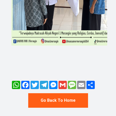
WhatsApp
Facebook
Twitter
Telegram
Messenger
Gmail
Message
Email
Share
Go Back To Home