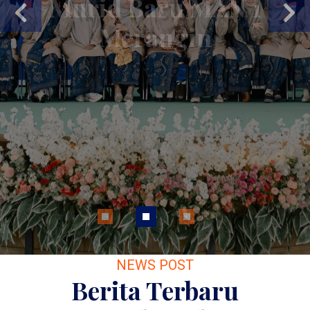
Sistem informasi Pendaftaran dan
Previous
Next
Pengisian Formulir Calon Murid
Baru MAN 1 Merangin...
Selengkapnya
NEWS POST
Berita Terbaru